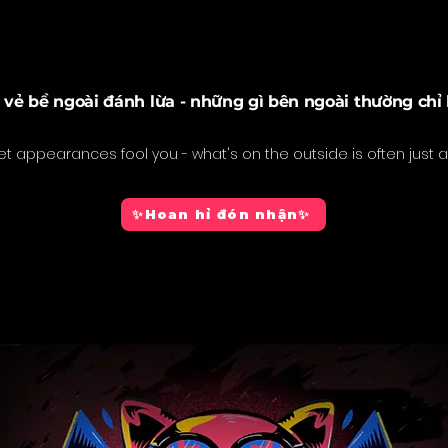
vẻ bề ngoài đánh lừa - những gì bên ngoài thường chỉ l
let appearances fool you - what's on the outside is often just a
✨Hoan hỉ đón nhận✨