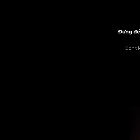
Đừng để 
Don't 