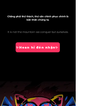
Chẳng phải thử thách, thứ cần chinh phục chính là
bản thân chúng ta.
It is not the mountain we conquer but ourselves.
✨Hoan hỉ đón nhận✨