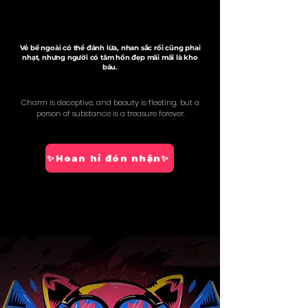
Vẻ bề ngoài có thể đánh lừa, nhan sắc rồi cũng phai
nhạt, nhưng người có tâm hồn đẹp mãi mãi là kho
báu.
Charm is deceptive, and beauty is fleeting, but a
person of substance is a treasure forever.
✨Hoan hỉ đón nhận✨