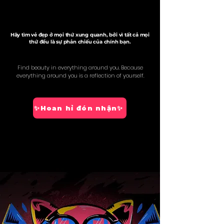
Hãy tìm vẻ đẹp ở mọi thứ xung quanh, bởi vì tất cả mọi
thứ đều là sự phản chiếu của chính bạn.
Find beauty in everything around you. Because
everything around you is a reflection of yourself.
✨Hoan hỉ đón nhận✨