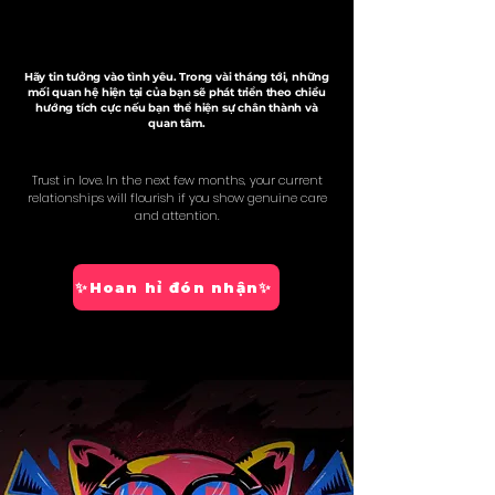
Hãy tin tưởng vào tình yêu. Trong vài tháng tới, những
mối quan hệ hiện tại của bạn sẽ phát triển theo chiều
hướng tích cực nếu bạn thể hiện sự chân thành và
quan tâm.
Trust in love. In the next few months, your current
relationships will flourish if you show genuine care
and attention.
✨Hoan hỉ đón nhận✨