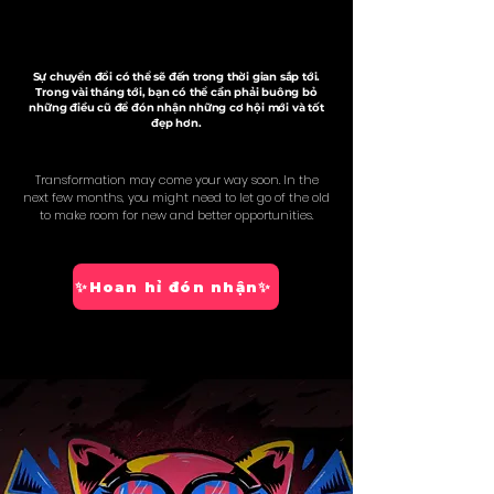
Sự chuyển đổi có thể sẽ đến trong thời gian sắp tới.
Trong vài tháng tới, bạn có thể cần phải buông bỏ
những điều cũ để đón nhận những cơ hội mới và tốt
đẹp hơn.
Transformation may come your way soon. In the
next few months, you might need to let go of the old
to make room for new and better opportunities.
✨Hoan hỉ đón nhận✨