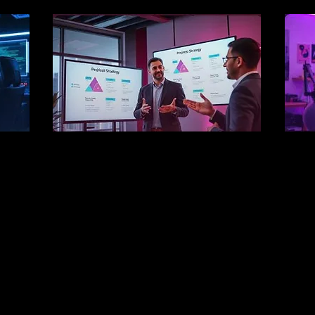
le
Business thinker, focused on
De
customers and viability