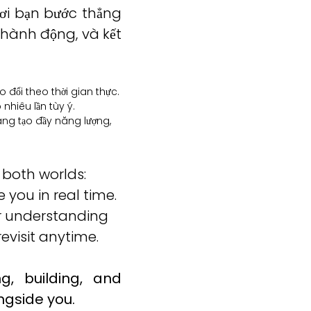
nơi bạn bước thẳng
 hành động, và kết
 đổi theo thời gian thực.
nhiêu lần tùy ý.
ng tạo đầy năng lượng,
 both worlds:
you in real time.
r understanding
visit anytime.
ng, building, and
ngside you.