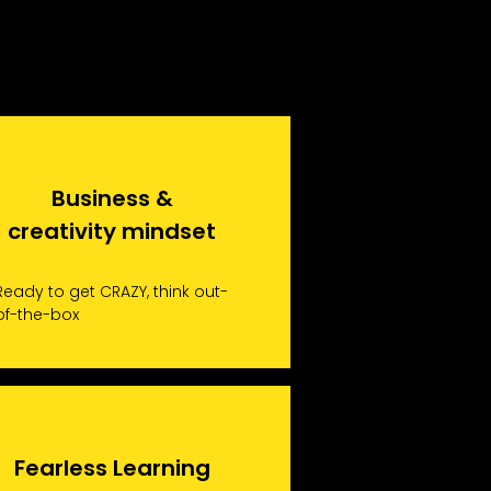
Business &
creativity mindset
Ready to get CRAZY, think out-
of-the-box
Fearless Learning