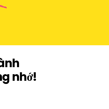
hành
ng nhớ!