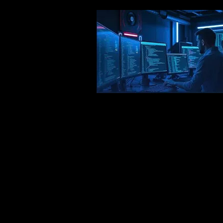
Technical builder, comfortab
with AI and tools