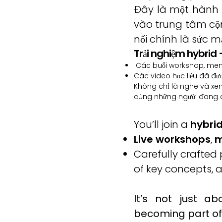
Đây là một hành t
vào trung tâm cộn
nối chính là sức m
Trải nghiệm hybrid 
Các buổi workshop, mentor
Các video học liệu đã đượ
Không chỉ là nghe và xem
cùng những người đang đ
You’ll join a
hybri
Live workshops
,
m
Carefully crafte
of key concepts, 
It’s not just ab
becoming part of 