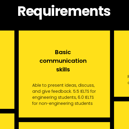
Requirements
Basic
communication
skills
Able to present ideas, discuss,
and give feedback. 5.5 IELTS for
engineering students, 6.0 IELTS
for non-engineering students