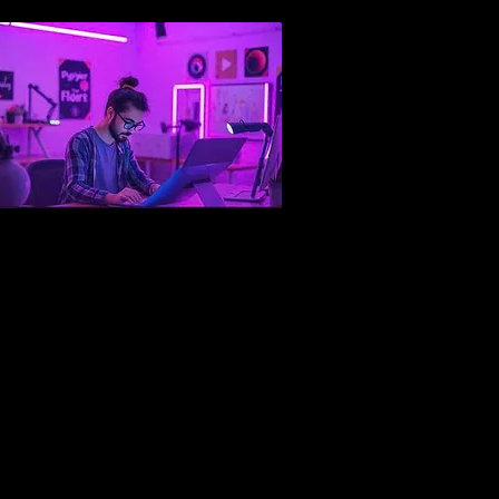
signer/creative, shaping user
experience and storytelling