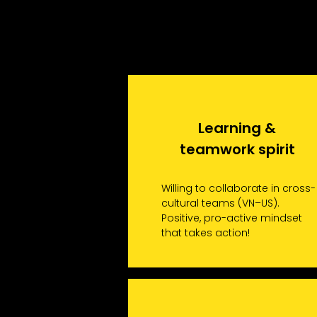
Learning &
teamwork spirit
Willing to collaborate in cross-
cultural teams (VN–US).
Positive, pro-active mindset
that takes action!