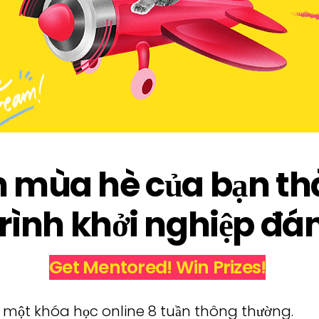
n mùa hè của bạn t
rình khởi nghiệp đá
Get Mentored! Win Prizes!
 một khóa học online 8 tuần thông thường.