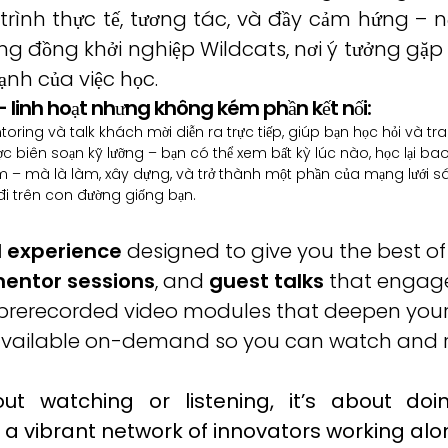
rình thực tế, tương tác, và đầy cảm hứng – 
g đồng khởi nghiệp Wildcats, nơi ý tưởng gặp
ạnh của việc học.
– linh hoạt nhưng không kém phần kết nối:
ing và talk khách mời diễn ra trực tiếp, giúp bạn học hỏi và trao
c biên soạn kỹ lưỡng – bạn có thể xem bất kỳ lúc nào, học lại bao 
 – mà là làm, xây dựng, và trở thành một phần của mạng lưới sá
i trên con đường giống bạn.
d experience
designed to give you the best of
entor sessions
, and
guest talks
that engage 
d prerecorded video modules that deepen you
available on-demand so you can watch and re
out watching or listening, it’s about doi
a vibrant network of innovators working alo