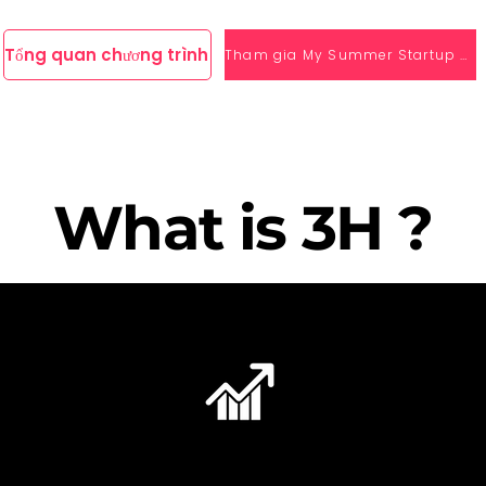
Tổng quan chương trình
Tham gia My Summer Startup ngay!
What is 3H ?
Hustler