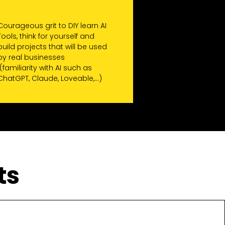
Courageous grit to DIY learn AI
Tools, think for yourself and
build projects that will be used
by real businesses
(familiarity with AI such as
ChatGPT, Claude, Loveable,...)
ts