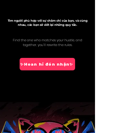
Tìm người phù hợp với sự chăm chỉ của bạn, và cùng
nhau, các bạn sẽ viết lại những quy tắc.
Find the one who matches your hustle, and
together, you’ll rewrite the rules.
✨Hoan hỉ đón nhận✨