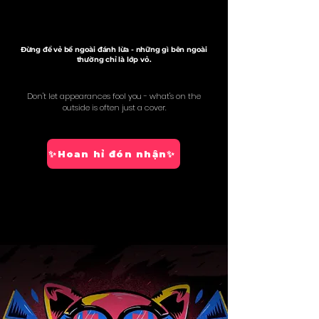
Đừng để vẻ bề ngoài đánh lừa - những gì bên ngoài
thường chỉ là lớp vỏ.
Don't let appearances fool you - what's on the
outside is often just a cover.
✨Hoan hỉ đón nhận✨