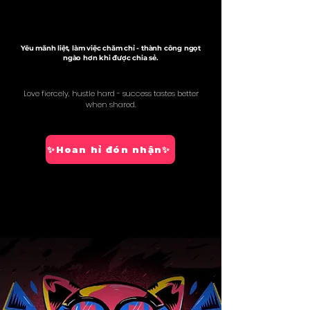
Yêu mãnh liệt, làm việc chăm chỉ - thành công ngọt
ngào hơn khi được chia sẻ.
Love fiercely, hustle hard - success tastes better
when shared.
✨Hoan hỉ đón nhận✨