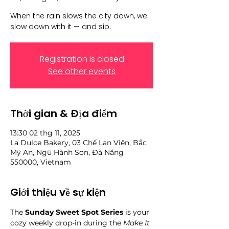
When the rain slows the city down, we
slow down with it — and sip.
Registration is closed
See other events
Thời gian & Địa điểm
13:30 02 thg 11, 2025
La Dulce Bakery, 03 Chế Lan Viên, Bắc
Mỹ An, Ngũ Hành Sơn, Đà Nẵng
550000, Vietnam
Giới thiệu về sự kiện
The 
Sunday Sweet Spot Series
 is your 
cozy weekly drop-in during the 
Make It 