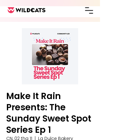
Make It Rain
Presents: The
Sunday Sweet Spot
Series Ep 1
CN, 02 thg 11
  |  
La Dulce Bakery