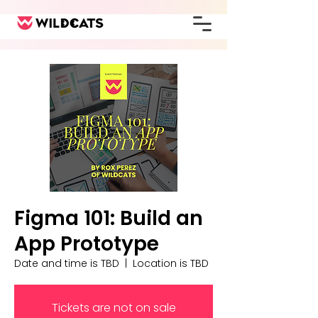
Figma 101: Build an
App Prototype
Date and time is TBD
  |  
Location is TBD
Tickets are not on sale