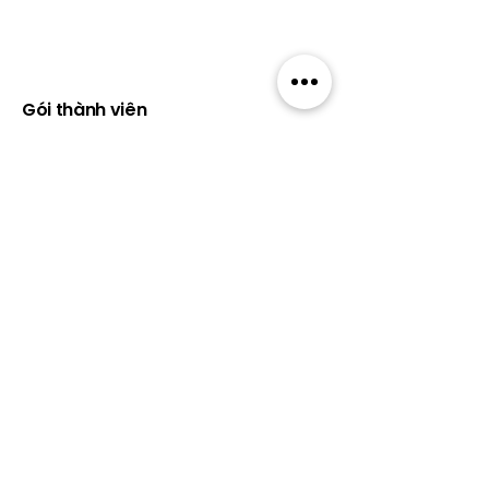
Thành
viên
Gói thành viên
Về Wildcats
Chính sách bảo
mật
Điều khoản và Điều kiện
Hướng dẫn sử
dụng
Chính sách
Cookie