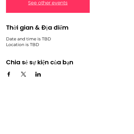
See other events
Thời gian & Địa điểm
Date and time is TBD
Location is TBD
Chia sẻ sự kiện của bạn
Cộng đồng
​Sự kiện
​Diễn
Tất cả sự
đàn
kiện
Blog