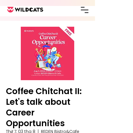
Coffee Chitchat II:
Let's talk about
Career
Opportunities
Thứ 7, 03 thg 8
  |  
REDEN Bistro&Cafe