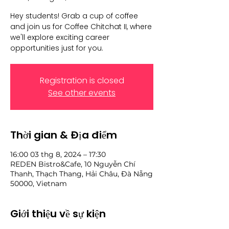
Hey students! Grab a cup of coffee
and join us for Coffee Chitchat II, where
we'll explore exciting career
opportunities just for you.
Registration is closed
See other events
Thời gian & Địa điểm
16:00 03 thg 8, 2024 – 17:30
REDEN Bistro&Cafe, 10 Nguyễn Chí
Thanh, Thạch Thang, Hải Châu, Đà Nẵng
50000, Vietnam
Giới thiệu về sự kiện